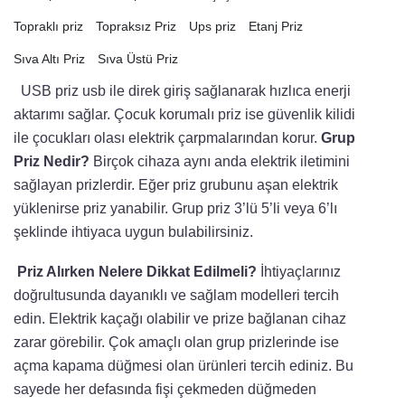
Topraklı priz
Topraksız Priz
Ups priz
Etanj Priz
Sıva Altı Priz
Sıva Üstü Priz
USB priz usb ile direk giriş sağlanarak hızlıca enerji
aktarımı sağlar. Çocuk korumalı priz ise güvenlik kilidi
ile çocukları olası elektrik çarpmalarından korur.
Grup
Priz Nedir?
Birçok cihaza aynı anda elektrik iletimini
sağlayan prizlerdir. Eğer priz grubunu aşan elektrik
yüklenirse priz yanabilir. Grup priz 3’lü 5’li veya 6’lı
şeklinde ihtiyaca uygun bulabilirsiniz.
Priz Alırken Nelere Dikkat Edilmeli?
İhtiyaçlarınız
doğrultusunda dayanıklı ve sağlam modelleri tercih
edin. Elektrik kaçağı olabilir ve prize bağlanan cihaz
zarar görebilir. Çok amaçlı olan grup prizlerinde ise
açma kapama düğmesi olan ürünleri tercih ediniz. Bu
sayede her defasında fişi çekmeden düğmeden