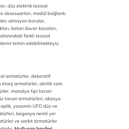
r, düz elektrik tesisat
 ve aksesuarları, modül bağlantı
C alev almayan borular,
kları, beton duvar kasaları,
 alanındaki farklı tesisat
lerini temin edebilmekteyiz.
pal armatürler, dekoratif
 etanj armatürler, akrilik cam
ürler, manolya tipi tavan
düz tavan armatürleri, akasya
 aplik, yasemin UFO düz ve
türleri, begonya nemli yer
türler ve sarkıt armatürler
andadır.
Mutlusan bayileri