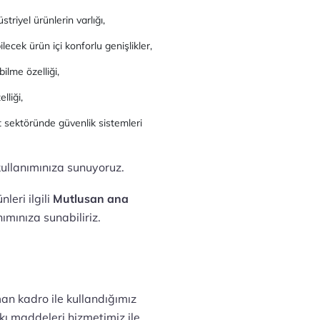
riyel ürünlerin varlığı,
lecek ürün içi konforlu genişlikler,
ilme özelliği,
lliği,
aat sektöründe güvenlik sistemleri
kullanımınıza sunuyoruz.
leri ilgili
Mutlusan ana
nımınıza sunabiliriz.
man kadro ile kullandığımız
tkı maddeleri hizmetimiz ile