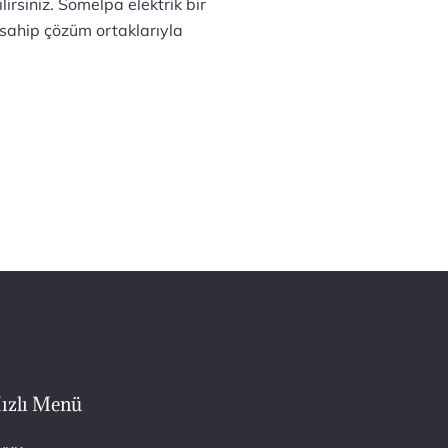
rsiniz. Somelpa elektrik bir
 sahip çözüm ortaklarıyla
ızlı Menü