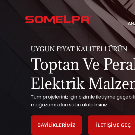
AN
UYGUN FIYAT KALITELI ÜRÜN
Toptan Ve Per
Elektrik Malze
Tüm projeleriniz için bizimle iletişime geçebili
mağazamızdan satın alabilirsiniz.
BAYILIKLERIMIZ
İLETIŞIME GEÇ