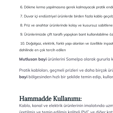
6. Dökme kırma yapılmasına gerek kalmayacak pratik endüst
7. Duvar içi endüstriyel ürünlerde birden fazla kablo geçebi
8. Priz ve anahtar ürünlerinde kolay ve kusursuz sabitleneb
9. Ürünlerimizde çift taraflı yapışkan bant kullanılabilme öze
10. Doğalgaz, elektrik, farklı yapı alanları ve özellikle inş
dahilinde en çok tercih edilen
Mutlusan bayi
ürünlerini Somelpa olarak gururla 
Pratik kabloları, geçmeli prizleri ve daha birçok ürün
bayi
bölgesinden hızlı bir şekilde temin edip, kulla
Hammadde Kullanımı:
Kablo, kanal ve elektrik ürünlerinin imalatında uz
üretilmiş ve temin edilmiş kaliteli PVC ve diğer ka