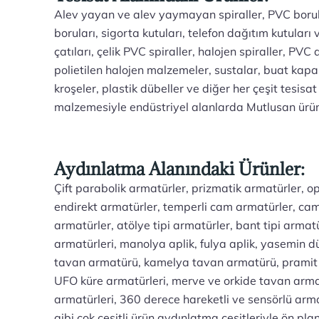
Alev yayan ve alev yaymayan spiraller, PVC borula
boruları, sigorta kutuları, telefon dağıtım kutuları
çatıları, çelik PVC spiraller, halojen spiraller, PV
polietilen halojen malzemeler, sustalar, buat kapa
kroşeler, plastik dübeller ve diğer her çeşit tesisat
malzemesiyle endüstriyel alanlarda Mutlusan ürün
Aydınlatma Alanındaki Ürünler:
Çift parabolik armatürler, prizmatik armatürler, o
endirekt armatürler, temperli cam armatürler, cam
armatürler, atölye tipi armatürler, bant tipi armat
armatürleri, manolya aplik, fulya aplik, yasemin 
tavan armatürü, kamelya tavan armatürü, pramit
UFO küre armatürleri, merve ve orkide tavan arma
armatürleri, 360 derece hareketli ve sensörlü arma
gibi çok çeşitli ürün aydınlatma çeşitleriyle ön pl