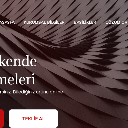
ASAYFA
KURUMSAL BILGILER
BAYILIKLER
ÇÖZÜM OR
akende
meleri
rsiniz. Dilediğiniz ürünü online
TEKLIF AL