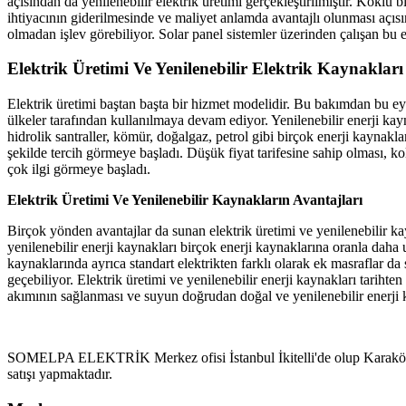
açısından da yenilenebilir elektrik üretimi gerçekleştirilmiştir. Köklü 
ihtiyacının giderilmesinde ve maliyet anlamda avantajlı olunması açıs
olmadan işlev görebiliyor. Solar panel sistemler üzerinden çalışan bu el
Elektrik Üretimi Ve Yenilenebilir Elektrik Kaynakları
Elektrik üretimi baştan başta bir hizmet modelidir. Bu bakımdan bu e
ülkeler tarafından kullanılmaya devam ediyor. Yenilenebilir enerji kayn
hidrolik santraller, kömür, doğalgaz, petrol gibi birçok enerji kaynakl
şekilde tercih görmeye başladı. Düşük fiyat tarifesine sahip olması, k
çok ilgi görmeye başladı.
Elektrik Üretimi Ve Yenilenebilir Kaynakların Avantajları
Birçok yönden avantajlar da sunan elektrik üretimi ve yenilenebilir kay
yenilenebilir enerji kaynakları birçok enerji kaynaklarına oranla daha 
kaynaklarında ayrıca standart elektrikten farklı olarak ek masraflar
geçebiliyor. Elektrik üretimi ve yenilenebilir enerji kaynakları tariht
akımının sağlanması ve suyun doğrudan doğal ve yenilenebilir enerji k
SOMELPA ELEKTRİK Merkez ofisi İstanbul İkitelli'de olup Karaköy B
satışı yapmaktadır.