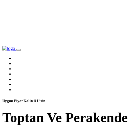
ANASAYFA
KURUMSAL BILGILER
BAYILIKLER
ÇÖZÜM ORTAKLARIMIZ
E-KATALOG
BLOG
İLETIŞIM
Uygun Fiyat Kaliteli Ürün
Toptan Ve Perakende 