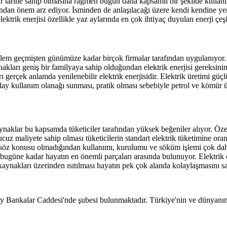
bir tarihe sahip olmasına rağmen bugün daha kapsamlı bir şekilde kullanıl
ından önem arz ediyor. İsminden de anlaşılacağı üzere kendi kendine yen
ektrik enerjisi özellikle yaz aylarında en çok ihtiyaç duyulan enerji çeşit
ylem geçmişten günümüze kadar birçok firmalar tarafından uygulanıyor.
akları geniş bir familyaya sahip olduğundan elektrik enerjisi gereksinimi
arı gerçek anlamda yenilenebilir elektrik enerjisidir. Elektrik üretimi g
olay kullanım olanağı sunması, pratik olması sebebiyle petrol ve kömür ü
naklar bu kapsamda tüketiciler tarafından yüksek beğeniler alıyor. Özelli
ucuz maliyete sahip olması tüketicilerin standart elektrik tüketimine or
 da söz konusu olmadığından kullanımı, kurulumu ve söküm işlemi çok da
en bugüne kadar hayatın en önemli parçaları arasında bulunuyor. Elektrik
aynakları üzerinden ısıtılması hayatın pek çok alanda kolaylaşmasını sa
ankalar Caddesi'nde şubesi bulunmaktadır. Türkiye'nin ve dünyanın ö