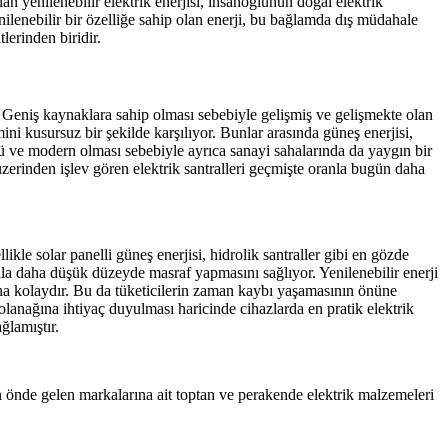
an yenilenebilir elektrik enerjisi, insanoğlunun doğal elektrik
ilenebilir bir özelliğe sahip olan enerji, bu bağlamda dış müdahale
lerinden biridir.
 Geniş kaynaklara sahip olması sebebiyle gelişmiş ve gelişmekte olan
ni kusursuz bir şekilde karşılıyor. Bunlar arasında güneş enerjisi,
üçlü ve modern olması sebebiyle ayrıca sanayi sahalarında da yaygın bir
zerinden işlev gören elektrik santralleri geçmişte oranla bugün daha
kle solar panelli güneş enerjisi, hidrolik santraller gibi en gözde
anla daha düşük düzeyde masraf yapmasını sağlıyor. Yenilenebilir enerji
ha kolaydır. Bu da tüketicilerin zaman kaybı yaşamasının önüne
 olanağına ihtiyaç duyulması haricinde cihazlarda en pratik elektrik
ğlamıştır.
nde gelen markalarına ait toptan ve perakende elektrik malzemeleri